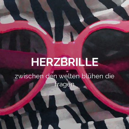
HERZBRILLE
zwischen den welten blühen die
fragen