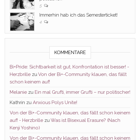
5
Immerhin hab ich das Semesterticket!
4
KOMMENTARE
Bi+Pride: Sichtbarkeit ist gut, Konfrontation ist besser! -
Herzbrille
zu
Von der Bi+-Community klauen, das fällt
schon keinem auf!
Melanie
zu
Ein mal Grufti, immer Grufti – nur politischer!
Kathrin
zu
Anxious Polys Unite!
Von der Bi+-Community klauen, das fällt schon keinem
auf! - Herzbrille
zu
Was ist Bisexual Erasure? (Nach
Kenji Yoshino)
Von der Bi+-Community klauen, das fällt schon keinem