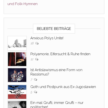
und Folk-Hymnen
BELIEBTE BEITRÄGE
Anxious Polys Unite!
18
Polyamorie, Eifersucht & Ruhe finden
12
Ist Antislawismus eine Form von
Rassismus?
7
Goth und Postpunk aus Ex-Jugoslawien
5
Ein mal Grufti, immer Grufti – nur
politischer!