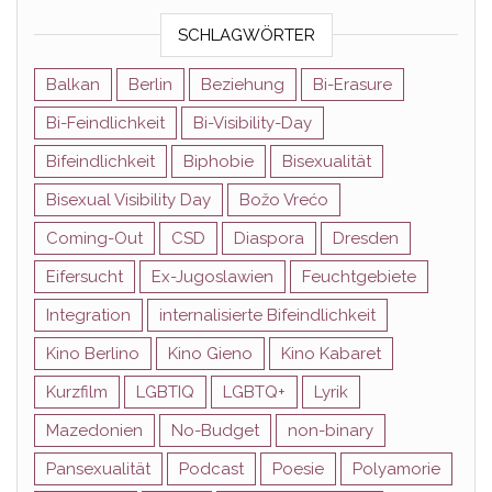
SCHLAGWÖRTER
Balkan
Berlin
Beziehung
Bi-Erasure
Bi-Feindlichkeit
Bi-Visibility-Day
Bifeindlichkeit
Biphobie
Bisexualität
Bisexual Visibility Day
Božo Vrećo
Coming-Out
CSD
Diaspora
Dresden
Eifersucht
Ex-Jugoslawien
Feuchtgebiete
Integration
internalisierte Bifeindlichkeit
Kino Berlino
Kino Gieno
Kino Kabaret
Kurzfilm
LGBTIQ
LGBTQ+
Lyrik
Mazedonien
No-Budget
non-binary
Pansexualität
Podcast
Poesie
Polyamorie