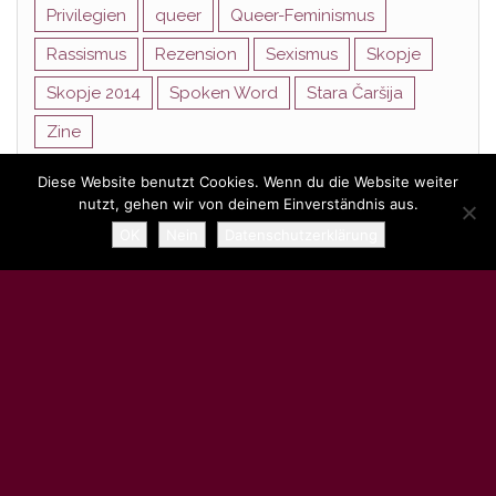
Privilegien
queer
Queer-Feminismus
Rassismus
Rezension
Sexismus
Skopje
Skopje 2014
Spoken Word
Stara Čaršija
Zine
Diese Website benutzt Cookies. Wenn du die Website weiter
nutzt, gehen wir von deinem Einverständnis aus.
Stolz präsentiert von
WordPress
|
Theme:
Head Blog
OK
Nein
Datenschutzerklärung