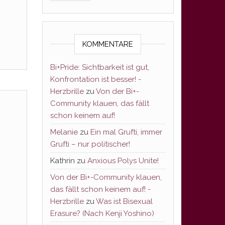
KOMMENTARE
Bi+Pride: Sichtbarkeit ist gut,
Konfrontation ist besser! -
Herzbrille
zu
Von der Bi+-
Community klauen, das fällt
schon keinem auf!
Melanie
zu
Ein mal Grufti, immer
Grufti – nur politischer!
Kathrin
zu
Anxious Polys Unite!
Von der Bi+-Community klauen,
das fällt schon keinem auf! -
Herzbrille
zu
Was ist Bisexual
Erasure? (Nach Kenji Yoshino)