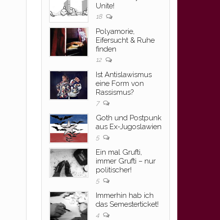
Unite!
18
Polyamorie,
Eifersucht & Ruhe
finden
12
Ist Antislawismus
eine Form von
Rassismus?
7
Goth und Postpunk
aus Ex-Jugoslawien
5
u
Ein mal Grufti,
immer Grufti – nur
politischer!
e
5
Immerhin hab ich
das Semesterticket!
4