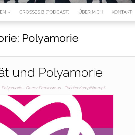
IEN
GROSSES B (PODCAST)
ÜBER MICH
KONTAKT
orie:
Polyamorie
tät und Polyamorie
Polyamorie
Queer-Feminismus
Tochter Kampfstrumpf