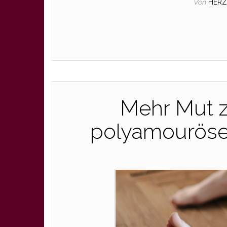
Von
HERZ
Mehr Mut z
polyamouröse 