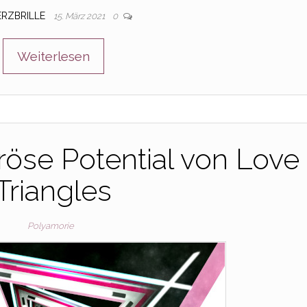
ERZBRILLE
15. März 2021
0
Weiterlesen
öse Potential von Love
Triangles
Polyamorie