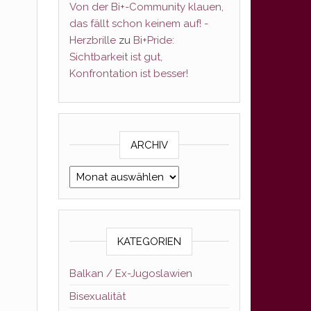
Von der Bi+-Community klauen,
das fällt schon keinem auf! -
Herzbrille
zu
Bi+Pride:
Sichtbarkeit ist gut,
Konfrontation ist besser!
ARCHIV
Archiv
KATEGORIEN
Balkan / Ex-Jugoslawien
Bisexualität