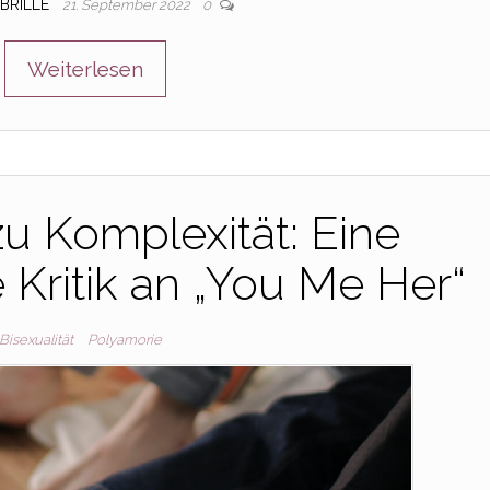
BRILLE
21. September 2022
0
Weiterlesen
u Komplexität: Eine
Kritik an „You Me Her“
Bisexualität
Polyamorie