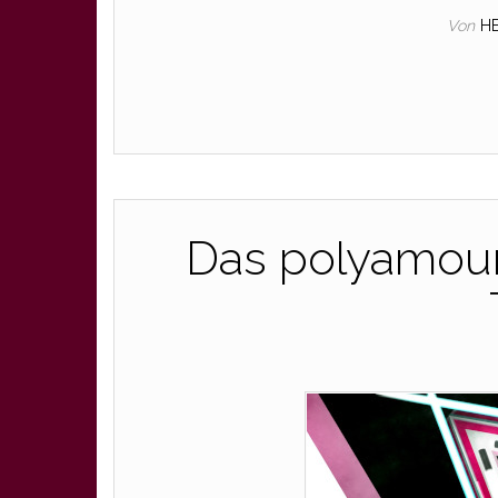
Von
H
Das polyamour