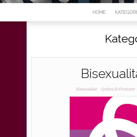
HOME
KATEGOR
Kateg
Bisexuali
Bisexualität
Großes B (Podcast)