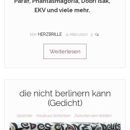
Paraf, Phantasmagoria, Dobri Isak,
EKV und viele mehr.
Von
HERZBRILLE
11. März 2020
5
Weiterlesen
die nicht berlinern kann
(Gedicht)
Gedichte
Kreatives Schreiben
Zwischen den Welten