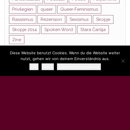
Privilegien
queer
Queer-Feminismus
Rassismus
Rezension
Sexismus
Skopje
Skopje 2014
Spoken Word
Stara Čaršija
Zine
Diese Website benutzt Cookies. Wenn du die Website weiter
nutzt, gehen wir von deinem Einverständnis aus.
Stolz präsentiert von
WordPress
|
Theme:
Head Blog
OK
Nein
Datenschutzerklärung