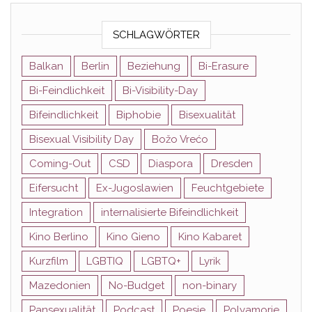
SCHLAGWÖRTER
Balkan
Berlin
Beziehung
Bi-Erasure
Bi-Feindlichkeit
Bi-Visibility-Day
Bifeindlichkeit
Biphobie
Bisexualität
Bisexual Visibility Day
Božo Vrećo
Coming-Out
CSD
Diaspora
Dresden
Eifersucht
Ex-Jugoslawien
Feuchtgebiete
Integration
internalisierte Bifeindlichkeit
Kino Berlino
Kino Gieno
Kino Kabaret
Kurzfilm
LGBTIQ
LGBTQ+
Lyrik
Mazedonien
No-Budget
non-binary
Pansexualität
Podcast
Poesie
Polyamorie