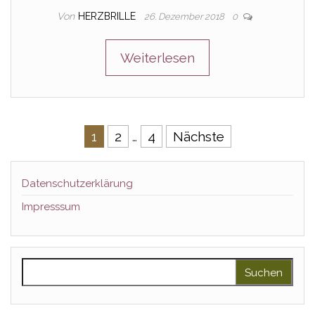
Von
HERZBRILLE
26. Dezember 2018
0
Weiterlesen
Seitennummerierung der Beitr
1
2
…
4
Nächste
Datenschutzerklärung
Impresssum
Suchen nach: