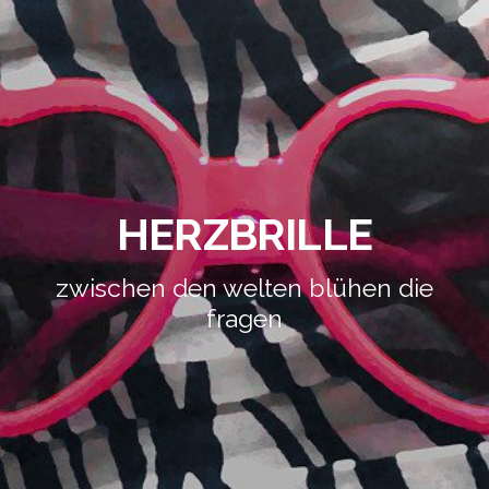
HERZBRILLE
zwischen den welten blühen die
fragen