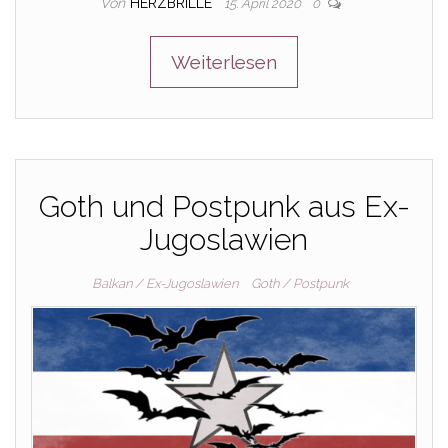
Von
HERZBRILLE
15. April 2020
0
Weiterlesen
Goth und Postpunk aus Ex-
Jugoslawien
Balkan / Ex-Jugoslawien
Goth / Postpunk