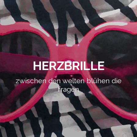
HERZBRILLE
zwischen den welten blühen die
fragen