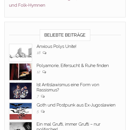
und Folk-Hymnen
BELIEBTE BEITRÄGE
Anxious Polys Unite!
18
Polyamorie, Eifersucht & Ruhe finden
12
Ist Antislawismus eine Form von
Rassismus?
7
Goth und Postpunk aus Ex-Jugoslawien
5
Ein mal Grufti, immer Grufti – nur
politischer!