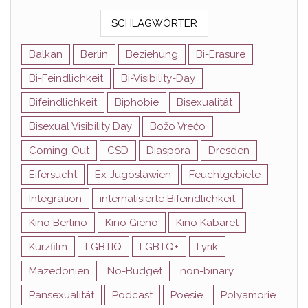
SCHLAGWÖRTER
Balkan
Berlin
Beziehung
Bi-Erasure
Bi-Feindlichkeit
Bi-Visibility-Day
Bifeindlichkeit
Biphobie
Bisexualität
Bisexual Visibility Day
Božo Vrećo
Coming-Out
CSD
Diaspora
Dresden
Eifersucht
Ex-Jugoslawien
Feuchtgebiete
Integration
internalisierte Bifeindlichkeit
Kino Berlino
Kino Gieno
Kino Kabaret
Kurzfilm
LGBTIQ
LGBTQ+
Lyrik
Mazedonien
No-Budget
non-binary
Pansexualität
Podcast
Poesie
Polyamorie