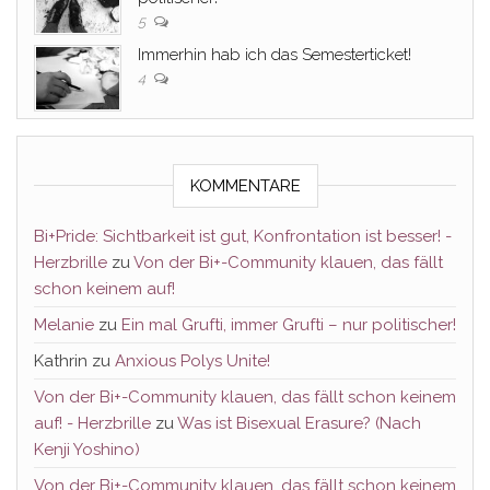
5
Immerhin hab ich das Semesterticket!
4
KOMMENTARE
Bi+Pride: Sichtbarkeit ist gut, Konfrontation ist besser! -
Herzbrille
zu
Von der Bi+-Community klauen, das fällt
schon keinem auf!
Melanie
zu
Ein mal Grufti, immer Grufti – nur politischer!
Kathrin
zu
Anxious Polys Unite!
Von der Bi+-Community klauen, das fällt schon keinem
auf! - Herzbrille
zu
Was ist Bisexual Erasure? (Nach
Kenji Yoshino)
Von der Bi+-Community klauen, das fällt schon keinem