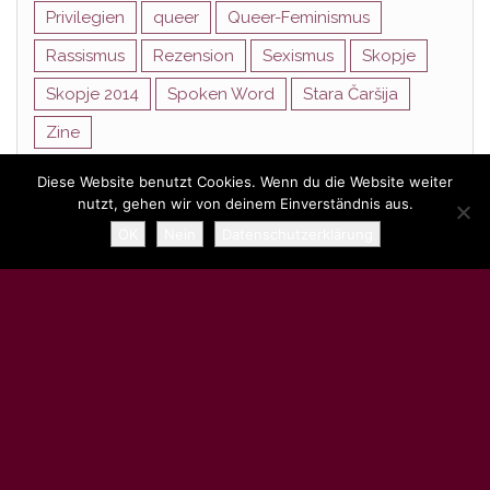
Privilegien
queer
Queer-Feminismus
Rassismus
Rezension
Sexismus
Skopje
Skopje 2014
Spoken Word
Stara Čaršija
Zine
Diese Website benutzt Cookies. Wenn du die Website weiter
nutzt, gehen wir von deinem Einverständnis aus.
Stolz präsentiert von
WordPress
|
Theme:
Head Blog
OK
Nein
Datenschutzerklärung