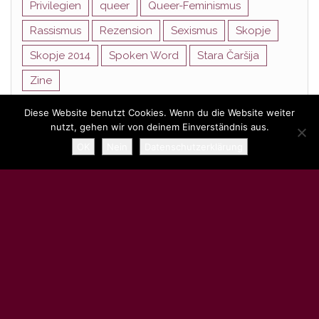
Privilegien
queer
Queer-Feminismus
Rassismus
Rezension
Sexismus
Skopje
Skopje 2014
Spoken Word
Stara Čaršija
Zine
Diese Website benutzt Cookies. Wenn du die Website weiter
nutzt, gehen wir von deinem Einverständnis aus.
Stolz präsentiert von
WordPress
|
Theme:
Head Blog
OK
Nein
Datenschutzerklärung