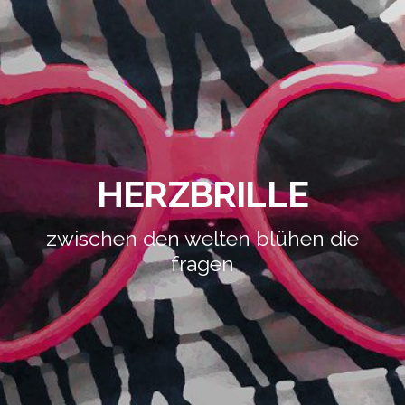
HERZBRILLE
zwischen den welten blühen die
fragen