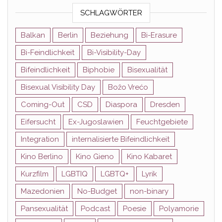
SCHLAGWÖRTER
Balkan
Berlin
Beziehung
Bi-Erasure
Bi-Feindlichkeit
Bi-Visibility-Day
Bifeindlichkeit
Biphobie
Bisexualität
Bisexual Visibility Day
Božo Vrećo
Coming-Out
CSD
Diaspora
Dresden
Eifersucht
Ex-Jugoslawien
Feuchtgebiete
Integration
internalisierte Bifeindlichkeit
Kino Berlino
Kino Gieno
Kino Kabaret
Kurzfilm
LGBTIQ
LGBTQ+
Lyrik
Mazedonien
No-Budget
non-binary
Pansexualität
Podcast
Poesie
Polyamorie