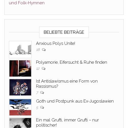
und Folk-Hymnen
BELIEBTE BEITRÄGE
Anxious Polys Unite!
18
Polyamorie, Eifersucht & Ruhe finden
12
Ist Antislawismus eine Form von
Rassismus?
7
Goth und Postpunk aus Ex-Jugoslawien
5
Ein mal Grufti, immer Grufti – nur
politischer!