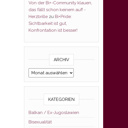
Von der Bi+-Community klauen,
das fällt schon keinem auf! -
Herzbrille
zu
Bi+Pride:
Sichtbarkeit ist gut,
Konfrontation ist besser!
ARCHIV
Archiv
KATEGORIEN
Balkan / Ex-Jugoslawien
Bisexualität