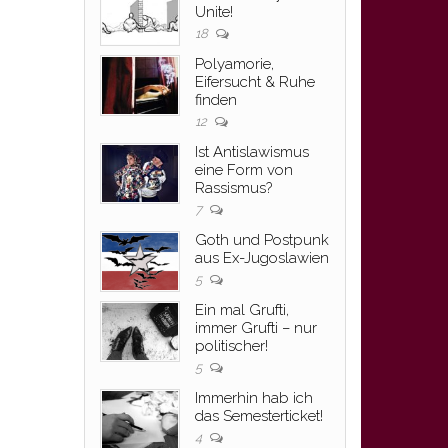
Unite!
18
Polyamorie,
Eifersucht & Ruhe
finden
12
Ist Antislawismus
eine Form von
Rassismus?
7
Goth und Postpunk
aus Ex-Jugoslawien
5
Ein mal Grufti,
immer Grufti – nur
politischer!
5
Immerhin hab ich
das Semesterticket!
4