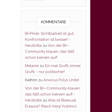
KOMMENTARE
Bi+Pride: Sichtbarkeit ist gut,
Konfrontation ist besser! -
Herzbrille
zu
Von der Bi+-
Community klauen, das fällt
schon keinem auf!
Melanie
zu
Ein mal Grufti, immer
Grufti – nur politischer!
Kathrin
zu
Anxious Polys Unite!
Von der Bi+-Community klauen,
das fällt schon keinem auf! -
Herzbrille
zu
Was ist Bisexual
Erasure? (Nach Kenji Yoshino)