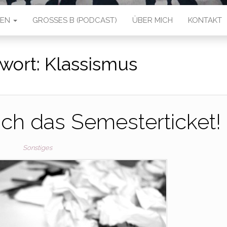
IEN
GROSSES B (PODCAST)
ÜBER MICH
KONTAKT
wort:
Klassismus
ch das Semesterticket!
Sonstiges