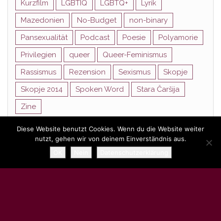
Kurzfilm
LGBTIQ
LGBTQ+
Lyrik
Mazedonien
No-Budget
non-binary
Pansexualität
Podcast
Poesie
Polyamorie
Privilegien
queer
Queer-Feminismus
Rassismus
Rezension
Sexismus
Skopje
Skopje 2014
Spoken Word
Stara Čaršija
Zine
Diese Website benutzt Cookies. Wenn du die Website weiter
nutzt, gehen wir von deinem Einverständnis aus.
Stolz präsentiert von
WordPress
|
Theme:
Head Blog
OK
Nein
Datenschutzerklärung