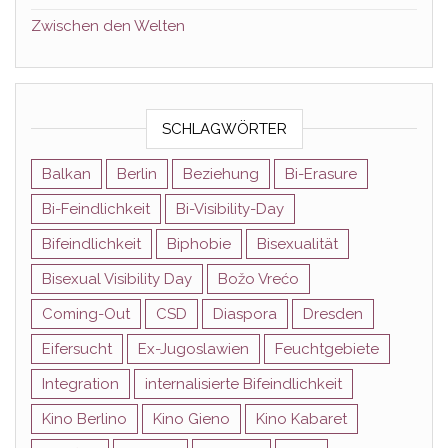
Zwischen den Welten
SCHLAGWÖRTER
Balkan
Berlin
Beziehung
Bi-Erasure
Bi-Feindlichkeit
Bi-Visibility-Day
Bifeindlichkeit
Biphobie
Bisexualität
Bisexual Visibility Day
Božo Vrećo
Coming-Out
CSD
Diaspora
Dresden
Eifersucht
Ex-Jugoslawien
Feuchtgebiete
Integration
internalisierte Bifeindlichkeit
Kino Berlino
Kino Gieno
Kino Kabaret