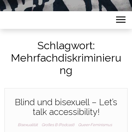
Schlagwort:
Mehrfachdiskriminieru
ng
Blind und bisexuell – Let’s
talk accessibility!
Bisexualität
Großes B (Podcast)
Queer-Feminismus