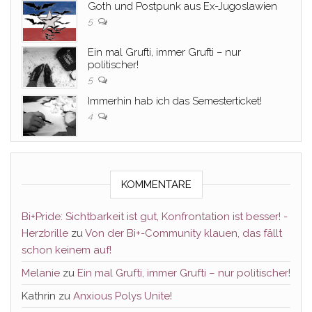
Goth und Postpunk aus Ex-Jugoslawien
5
Ein mal Grufti, immer Grufti – nur
politischer!
5
Immerhin hab ich das Semesterticket!
4
KOMMENTARE
Bi+Pride: Sichtbarkeit ist gut, Konfrontation ist besser! -
Herzbrille
zu
Von der Bi+-Community klauen, das fällt
schon keinem auf!
Melanie
zu
Ein mal Grufti, immer Grufti – nur politischer!
Kathrin
zu
Anxious Polys Unite!