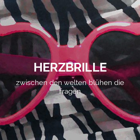
HERZBRILLE
zwischen den welten blühen die
fragen