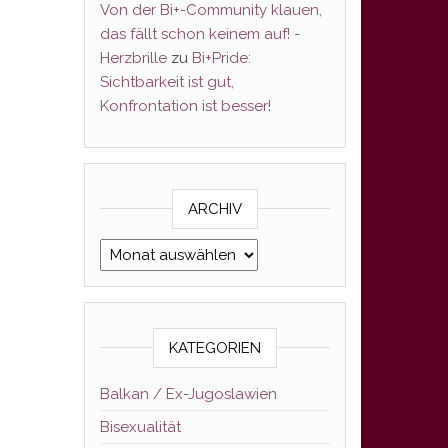
Von der Bi+-Community klauen,
das fällt schon keinem auf! -
Herzbrille
zu
Bi+Pride:
Sichtbarkeit ist gut,
Konfrontation ist besser!
ARCHIV
Archiv
KATEGORIEN
Balkan / Ex-Jugoslawien
Bisexualität