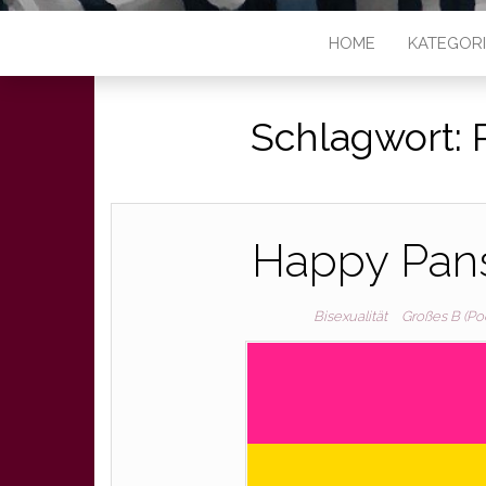
HOME
KATEGOR
Schlagwort:
Happy Panse
Bisexualität
Großes B (Po