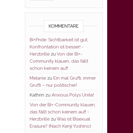
KOMMENTARE
Bi+Pride: Sichtbarkeit ist gut,
Konfrontation ist besser! -
Herzbrille
zu
Von der Bi+-
Community klauen, das fällt
schon keinem auf!
Melanie
zu
Ein mal Grufti, immer
Grufti – nur politischer!
Kathrin
zu
Anxious Polys Unite!
Von der Bi+-Community klauen,
das fällt schon keinem auf! -
Herzbrille
zu
Was ist Bisexual
Erasure? (Nach Kenji Yoshino)