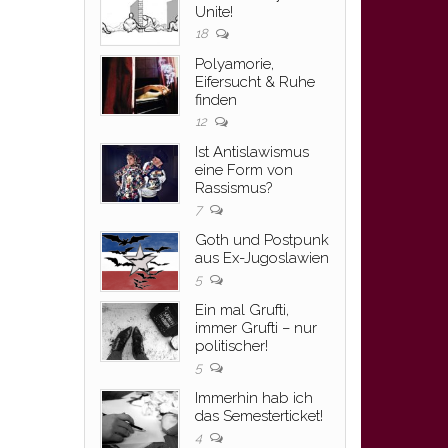
Unite!
18
Polyamorie,
Eifersucht & Ruhe
finden
12
Ist Antislawismus
eine Form von
Rassismus?
7
Goth und Postpunk
aus Ex-Jugoslawien
5
Ein mal Grufti,
immer Grufti – nur
politischer!
5
Immerhin hab ich
das Semesterticket!
4