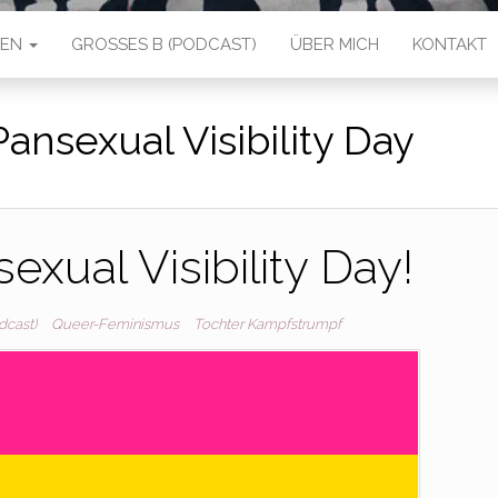
IEN
GROSSES B (PODCAST)
ÜBER MICH
KONTAKT
Pansexual Visibility Day
xual Visibility Day!
dcast)
Queer-Feminismus
Tochter Kampfstrumpf