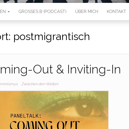
IEN
GROSSES B (PODCAST)
ÜBER MICH
KONTAKT
rt:
postmigrantisch
oming-Out & Inviting-In
eminismus
Zwischen den Welten