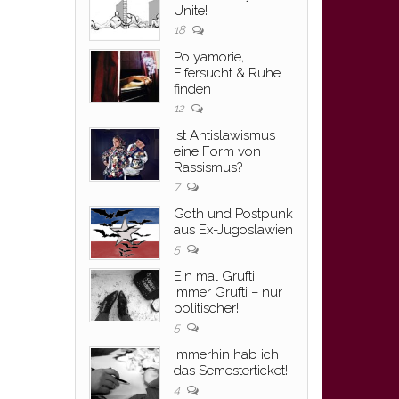
Unite!
18
Polyamorie,
Eifersucht & Ruhe
finden
12
Ist Antislawismus
eine Form von
Rassismus?
7
Goth und Postpunk
aus Ex-Jugoslawien
5
Ein mal Grufti,
immer Grufti – nur
politischer!
5
Immerhin hab ich
das Semesterticket!
4