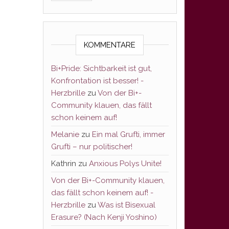
KOMMENTARE
Bi+Pride: Sichtbarkeit ist gut,
Konfrontation ist besser! -
Herzbrille
zu
Von der Bi+-
Community klauen, das fällt
schon keinem auf!
Melanie
zu
Ein mal Grufti, immer
Grufti – nur politischer!
Kathrin
zu
Anxious Polys Unite!
Von der Bi+-Community klauen,
das fällt schon keinem auf! -
Herzbrille
zu
Was ist Bisexual
Erasure? (Nach Kenji Yoshino)