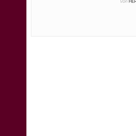
Von
HE