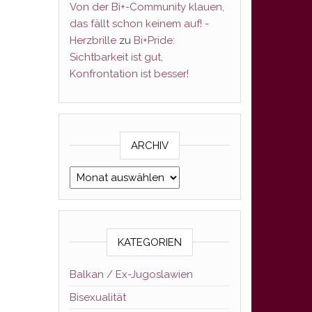
Von der Bi+-Community klauen,
das fällt schon keinem auf! -
Herzbrille
zu
Bi+Pride:
Sichtbarkeit ist gut,
Konfrontation ist besser!
ARCHIV
Archiv
KATEGORIEN
Balkan / Ex-Jugoslawien
Bisexualität