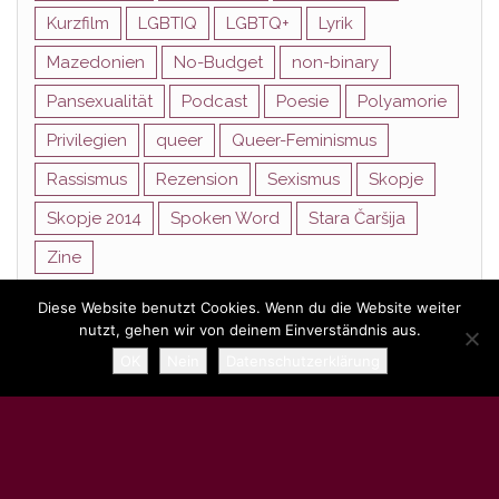
Kurzfilm
LGBTIQ
LGBTQ+
Lyrik
Mazedonien
No-Budget
non-binary
Pansexualität
Podcast
Poesie
Polyamorie
Privilegien
queer
Queer-Feminismus
Rassismus
Rezension
Sexismus
Skopje
Skopje 2014
Spoken Word
Stara Čaršija
Zine
Diese Website benutzt Cookies. Wenn du die Website weiter
nutzt, gehen wir von deinem Einverständnis aus.
Stolz präsentiert von
WordPress
|
Theme:
Head Blog
OK
Nein
Datenschutzerklärung