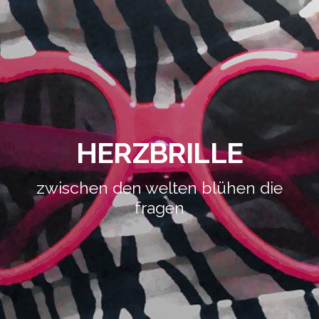
HERZBRILLE
zwischen den welten blühen die
fragen