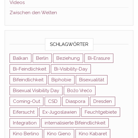
Videos
Zwischen den Welten
SCHLAGWÖRTER
Balkan
Berlin
Beziehung
Bi-Erasure
Bi-Feindlichkeit
Bi-Visibility-Day
Bifeindlichkeit
Biphobie
Bisexualität
Bisexual Visibility Day
Božo Vrećo
Coming-Out
CSD
Diaspora
Dresden
Eifersucht
Ex-Jugoslawien
Feuchtgebiete
Integration
internalisierte Bifeindlichkeit
Kino Berlino
Kino Gieno
Kino Kabaret