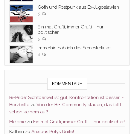
Goth und Postpunk aus Ex-Jugoslawien
5
Ein mal Grufti, immer Grufti – nur
politischer!
5
Immerhin hab ich das Semesterticket!
4
KOMMENTARE
Bi+Pride: Sichtbarkeit ist gut, Konfrontation ist besser! -
Herzbrille
zu
Von der Bi+-Community klauen, das fällt
schon keinem auf!
Melanie
zu
Ein mal Grufti, immer Grufti – nur politischer!
Kathrin
zu
Anxious Polys Unite!