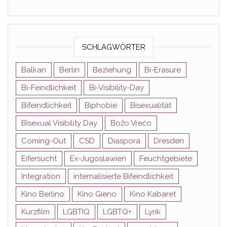
SCHLAGWÖRTER
Balkan
Berlin
Beziehung
Bi-Erasure
Bi-Feindlichkeit
Bi-Visibility-Day
Bifeindlichkeit
Biphobie
Bisexualität
Bisexual Visibility Day
Božo Vrećo
Coming-Out
CSD
Diaspora
Dresden
Eifersucht
Ex-Jugoslawien
Feuchtgebiete
Integration
internalisierte Bifeindlichkeit
Kino Berlino
Kino Gieno
Kino Kabaret
Kurzfilm
LGBTIQ
LGBTQ+
Lyrik