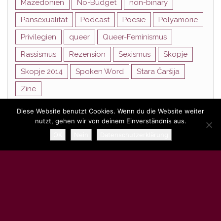
Mazedonien
No-Budget
non-binary
Pansexualität
Podcast
Poesie
Polyamorie
Privilegien
queer
Queer-Feminismus
Rassismus
Rezension
Sexismus
Skopje
Skopje 2014
Spoken Word
Stara Čaršija
Zine
Diese Website benutzt Cookies. Wenn du die Website weiter
nutzt, gehen wir von deinem Einverständnis aus.
Stolz präsentiert von
WordPress
|
Theme:
Head Blog
OK
Nein
Datenschutzerklärung