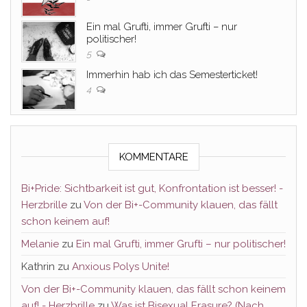
Ein mal Grufti, immer Grufti – nur
politischer!
5
Immerhin hab ich das Semesterticket!
4
KOMMENTARE
Bi+Pride: Sichtbarkeit ist gut, Konfrontation ist besser! -
Herzbrille
zu
Von der Bi+-Community klauen, das fällt
schon keinem auf!
Melanie
zu
Ein mal Grufti, immer Grufti – nur politischer!
Kathrin
zu
Anxious Polys Unite!
Von der Bi+-Community klauen, das fällt schon keinem
auf! - Herzbrille
zu
Was ist Bisexual Erasure? (Nach