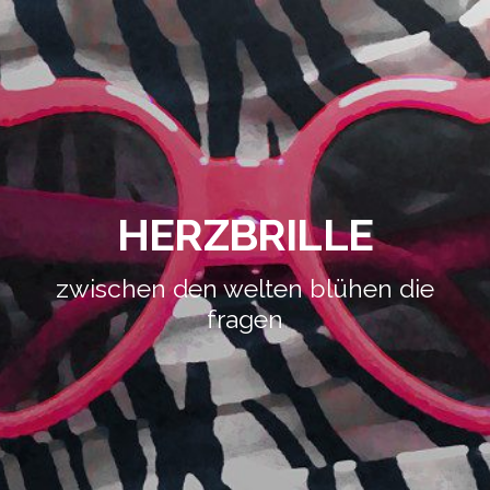
HERZBRILLE
zwischen den welten blühen die
fragen