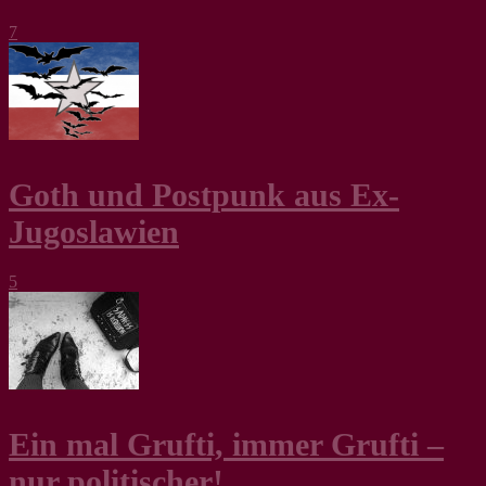
7
Goth und Postpunk aus Ex-
Jugoslawien
5
Ein mal Grufti, immer Grufti –
nur politischer!