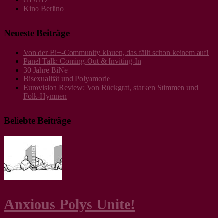
Kino Berlino
Neueste Beiträge
Von der Bi+-Community klauen, das fällt schon keinem auf!
Panel Talk: Coming-Out & Inviting-In
30 Jahre BiNe
Bisexualität und Polyamorie
Eurovision Review: Von Rückgrat, starken Stimmen und
Folk-Hymnen
Beliebte Beiträge
Anxious Polys Unite!