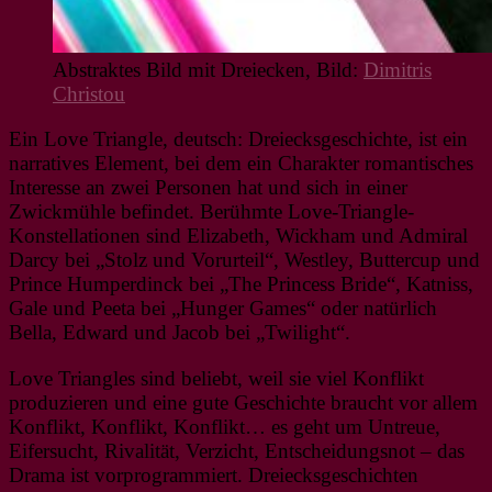
Abstraktes Bild mit Dreiecken, Bild:
Dimitris
Christou
Ein Love Triangle, deutsch: Dreiecksgeschichte, ist ein
narratives Element, bei dem ein Charakter romantisches
Interesse an zwei Personen hat und sich in einer
Zwickmühle befindet. Berühmte Love-Triangle-
Konstellationen sind Elizabeth, Wickham und Admiral
Darcy bei „Stolz und Vorurteil“, Westley, Buttercup und
Prince Humperdinck bei „The Princess Bride“, Katniss,
Gale und Peeta bei „Hunger Games“ oder natürlich
Bella, Edward und Jacob bei „Twilight“.
Love Triangles sind beliebt, weil sie viel Konflikt
produzieren und eine gute Geschichte braucht vor allem
Konflikt, Konflikt, Konflikt… es geht um Untreue,
Eifersucht, Rivalität, Verzicht, Entscheidungsnot – das
Drama ist vorprogrammiert. Dreiecksgeschichten