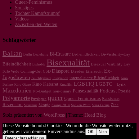
Queer-Feminismus
Sonstiges
Tochter Kampfstrumpf
Videos
Zwischen den Welten
Schlagwörter
Balkan
Bi-Erasure
Bi-Feindlichkeit
Bi-Visibility-Day
Berlin
Beziehung
Bisexualität
Bifeindlichkeit
Bisexual Visibility Day
Biphobie
Ex-
Diaspora
Coming-Out
CSD
Dresden
Eifersucht
Božo Vrećo
Jugoslawien
internalisierte Bifeindlichkeit
Feuchtgebiete
Integration
Kino
LGBTIQ
LGBTQ+
Kino Kabaret
Lyrik
Berlino
Kino Gieno
Kurzfilm
Mazedonien
Podcast
Pansexualität
Poesie
No-Budget
non-binary
queer
Polyamorie
Queer-Feminismus
Rassismus
Privilegien
Rezension
Skopje
Zine
Sexismus
Skopje 2014
Spoken Word
Stara Čaršija
Stolz präsentiert von
WordPress
|
Theme:
Head Blog
Diese Website benutzt Cookies. Wenn du die Website weiter nutzt,
gehen wir von deinem Einverständnis aus.
OK
Nein
Datenschutzerklärung