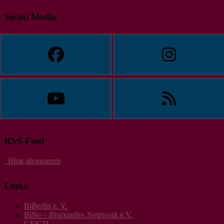
Social Media
RSS-Feed
Blog abonnieren
Links
BiBerlin e. V.
BiNe – Bisexuelles Netzwerk e.V.
GF/GD