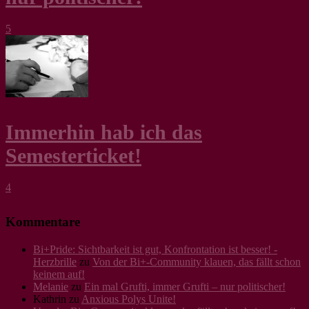
5
Immerhin hab ich das
Semesterticket!
4
Kommentare
Bi+Pride: Sichtbarkeit ist gut, Konfrontation ist besser! -
Herzbrille
zu
Von der Bi+-Community klauen, das fällt schon
keinem auf!
Melanie
zu
Ein mal Grufti, immer Grufti – nur politischer!
Kathrin
zu
Anxious Polys Unite!