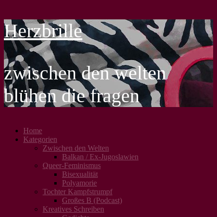
Herzbrille
zwischen den welten
blühen die fragen
Home
Kategorien
Zwischen den Welten
Balkan / Ex-Jugoslawien
Queer-Feminismus
Bisexualität
Polyamorie
Tochter Kampfstrumpf
Großes B (Podcast)
Kreatives Schreiben