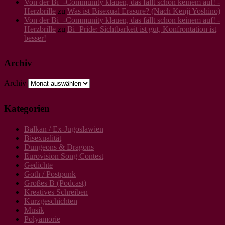
Von der Bi+-Community klauen, das fällt schon keinem auf! -
Herzbrille
zu
Was ist Bisexual Erasure? (Nach Kenji Yoshino)
Von der Bi+-Community klauen, das fällt schon keinem auf! -
Herzbrille
zu
Bi+Pride: Sichtbarkeit ist gut, Konfrontation ist
besser!
Archiv
Archiv
Kategorien
Balkan / Ex-Jugoslawien
Bisexualität
Dungeons & Dragons
Eurovision Song Contest
Gedichte
Goth / Postpunk
Großes B (Podcast)
Kreatives Schreiben
Kurzgeschichten
Musik
Polyamorie