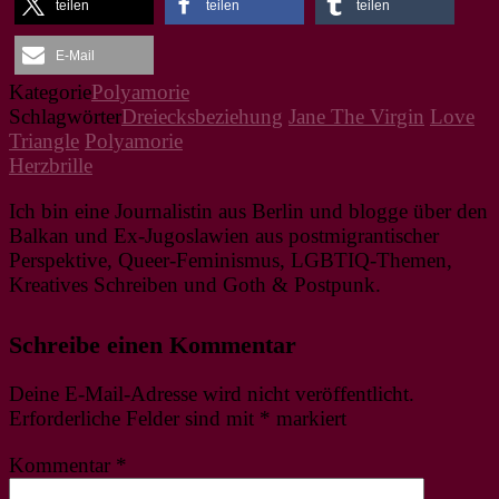
teilen
teilen
teilen
E-Mail
Kategorie
Polyamorie
Schlagwörter
Dreiecksbeziehung
Jane The Virgin
Love
Triangle
Polyamorie
Herzbrille
Ich bin eine Journalistin aus Berlin und blogge über den
Balkan und Ex-Jugoslawien aus postmigrantischer
Perspektive, Queer-Feminismus, LGBTIQ-Themen,
Kreatives Schreiben und Goth & Postpunk.
Schreibe einen Kommentar
Deine E-Mail-Adresse wird nicht veröffentlicht.
Erforderliche Felder sind mit
*
markiert
Kommentar
*