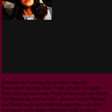
Während der Lesungsreise entdeckt Jane ihre
Bisexualität und hat einen Crush auf eine Verlegerin.
Nach einer gemeinsamen Nacht überkommt Jane Panik:
Die Beziehung ist zwar offen, aber sie hat mit Michael
und Rafael noch nicht darüber gesprochen, ob außer
den beiden noch andere Menschen dazu kommen