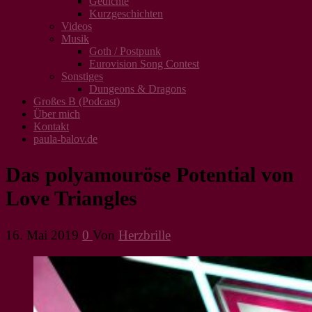
Gedichte
Kurzgeschichten
Videos
Musik
Goth / Postpunk
Eurovision Song Contest
Sonstiges
Dungeons & Dragons
Großes B (Podcast)
Über mich
Kontakt
paula-balov.de
Das polyamouröse Potential von
Love Triangles
16. Mai 2019
0
Von
Herzbrille