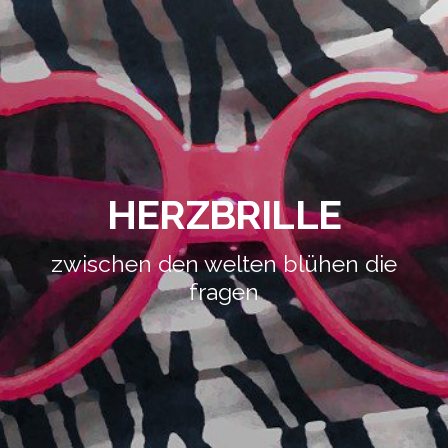
HERZBRILLE
zwischen den welten blühen die
fragen