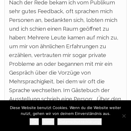
Nach der Rede bekam ich vom Publikum
sehr gutes Feedback, oft sprachen mich
Personen an, bedankten sich, lobten mich
und ich schien einen Raum geöffnet zu
haben: Mehrere Leute kamen auf mich zu,
um mir von ähnlichen Erfahrungen zu
erzählen, vertrauten mir sogar private
Probleme an oder begannen mit mir ein
Gespräch über die Vorzüge von
Mehrsprachigkeit, bei dem wir oft die
Sprache wechselten. Im Gästebuch der
Ausstellung schrieb eine Person:
„Über den
Text Ihrer Tochter werde ich noch einmal
Diese Website benutzt Cookies. Wenn du die Website weiter
nutzt, gehen wir von deinem Einverständnis aus.
nachdenken“
und eine Frau kam auf mich
OK
Nein
Datenschutzerklärung
zu mit der Frage, ob sie den Text für eine